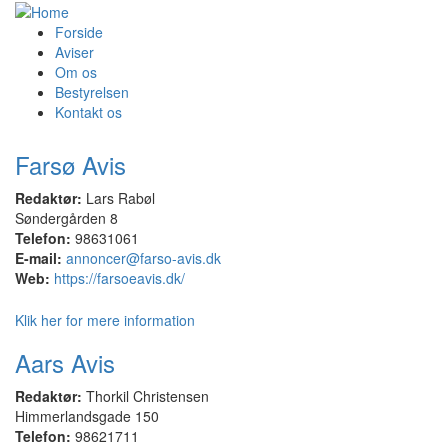
Forside
Aviser
Om os
Bestyrelsen
Kontakt os
Farsø Avis
Redaktør:
Lars Rabøl
Søndergården 8
Telefon:
98631061
E-mail:
annoncer@farso-avis.dk
Web:
https://farsoeavis.dk/
Klik her for mere information
Aars Avis
Redaktør:
Thorkil Christensen
Himmerlandsgade 150
Telefon:
98621711