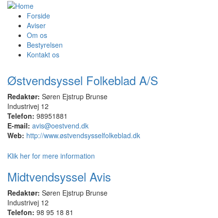
Forside
Aviser
Om os
Bestyrelsen
Kontakt os
Østvendsyssel Folkeblad A/S
Redaktør:
Søren Ejstrup Brunse
Industrivej 12
Telefon:
98951881
E-mail:
avis@oestvend.dk
Web:
http://www.østvendsysselfolkeblad.dk
Klik her for mere information
Midtvendsyssel Avis
Redaktør:
Søren Ejstrup Brunse
Industrivej 12
Telefon:
98 95 18 81