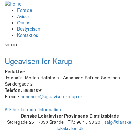
Forside
Aviser
Om os
Bestyrelsen
Kontakt os
knnoo
Ugeavisen for Karup
Redaktør:
Journalist Morten Hallstrøm - Annoncer: Betinna Sørensen
Søndergade 21
Telefon:
86881091
E-mail:
annoncer@ugeavisen-karup.dk
Klik her for mere information
Danske Lokalaviser Provinsens Distriktsblade
Storegade 25 - 7330 Brande - Tlf.: 96 15 33 20 -
salg@danske-
lokalaviser.dk