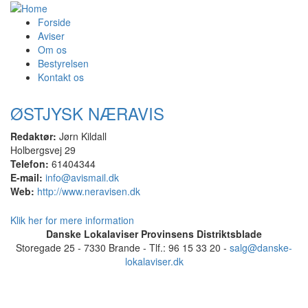
Forside
Aviser
Om os
Bestyrelsen
Kontakt os
ØSTJYSK NÆRAVIS
Redaktør:
Jørn Kildall
Holbergsvej 29
Telefon:
61404344
E-mail:
info@avismail.dk
Web:
http://www.neravisen.dk
Klik her for mere information
Danske Lokalaviser Provinsens Distriktsblade
Storegade 25 - 7330 Brande - Tlf.: 96 15 33 20 -
salg@danske-
lokalaviser.dk