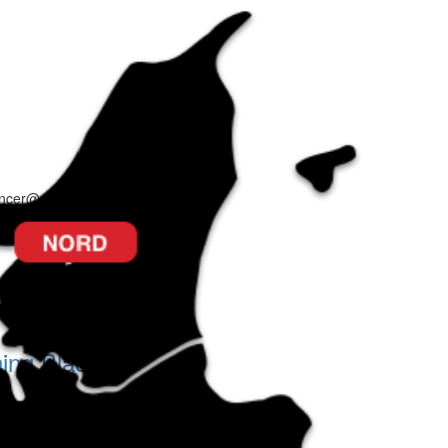
oncer@ugepostenkibaek.dk
ning Bladet)