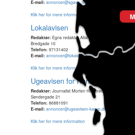
E-mail:
annoncer@sgavis.dk
Klik her for mere information
Lokalavisen
Redaktør:
Egns redaktør Allan Damgaard
Bredgade 10
Telefon:
97131402
E-mail:
annoncer@lokalen.dk
Klik her for mere information
Ugeavisen for Karup
Redaktør:
Journalist Morten Hallstrøm - Annoncer: B
Søndergade 21
Telefon:
86881091
E-mail:
annoncer@ugeavisen-karup.dk
Klik her for mere information
Sto