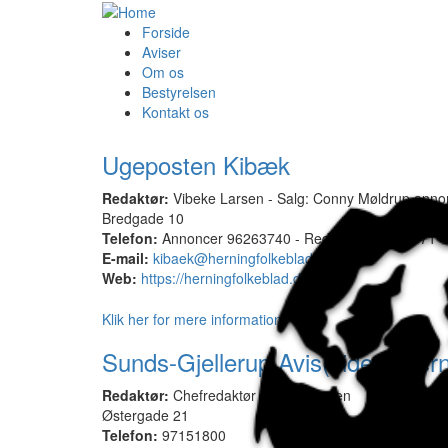
Forside
Aviser
Om os
Bestyrelsen
Kontakt os
Ugeposten Kibæk
Redaktør:
Vibeke Larsen - Salg: Conny Møldrup ann
Bredgade 10
Telefon:
Annoncer 96263740 - Redaktion 97191571
E-mail:
kibaek@herningfolkeblad.dk
Web:
https://herningfolkeblad.dk/
Klik her for mere information
Sunds-Gjellerup Avis(sider i Her
Redaktør:
Chefredaktør Vibeke Larsen
Østergade 21
Telefon:
97151800