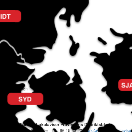
etinna Sørensen
Danske Lokalaviser Provinsens Distriktsblade
regade 25 - 7330 Brande - Tlf.: 96 15 33 20 -
salg@danske-lokalaviser