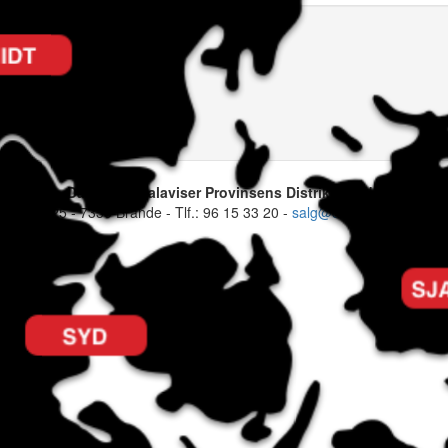
et)
Danske Lokalaviser Provinsens Distriktsblade
regade 25 - 7330 Brande - Tlf.: 96 15 33 20 -
salg@danske-lokalaviser