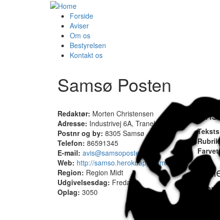
Forside
Aviser
Om os
Bestyrelsen
Kontakt os
Samsø Posten
Pris
Redaktør:
Morten Christensen
Adresse:
Industrivej 6A, Tranebjerg
Teksts
Postnr og by:
8305 Samsø
Rubri
Telefon:
86591345
Farvet
E-mail:
avis@samsoposten.dk
Web:
http://samso.herokuapp.com/
Indl
Region:
Region Midt
Udgivelsesdag:
Fredag
Rubri
Oplag:
3050
mandag
Teksts
mandag