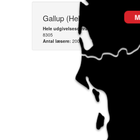
Gallup (Hele udgivelsesområd
Hele udgivelsesområdet:
8305
Antal læsere:
2000
Sto