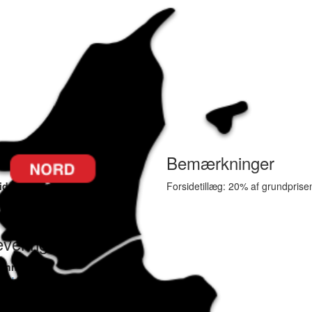
er
Bemærkninger
ide:
3.10 kr.
Forsidetillæg: 20% af grundprise
k:
3.10 kr.
illæg:
2,00/mm - max. 1700,-
everingsfrister
kannoncer:
 kl. 15
ider:
 kl. 15